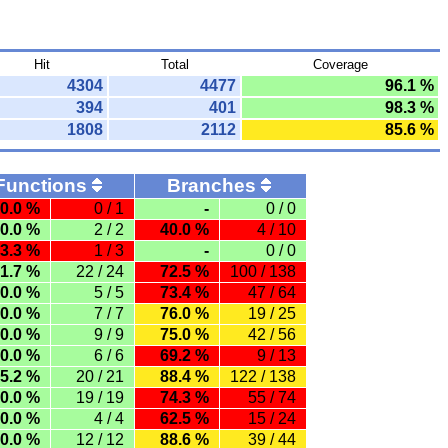
Hit
Total
Coverage
4304
4477
96.1 %
394
401
98.3 %
1808
2112
85.6 %
Functions
Branches
0.0 %
0 / 1
-
0 / 0
0.0 %
2 / 2
40.0 %
4 / 10
3.3 %
1 / 3
-
0 / 0
1.7 %
22 / 24
72.5 %
100 / 138
0.0 %
5 / 5
73.4 %
47 / 64
0.0 %
7 / 7
76.0 %
19 / 25
0.0 %
9 / 9
75.0 %
42 / 56
0.0 %
6 / 6
69.2 %
9 / 13
5.2 %
20 / 21
88.4 %
122 / 138
0.0 %
19 / 19
74.3 %
55 / 74
0.0 %
4 / 4
62.5 %
15 / 24
0.0 %
12 / 12
88.6 %
39 / 44