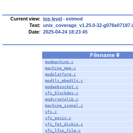
Current view:
top level
- extmod
Test:
unix_coverage_v1.25.0-32-g076e07197.i
Date:
2025-04-24 18:23:45
Filename
modmachine.c
machine_mem.c
modplatform.c
modtls_mbedtls.c
modwebsocket.c
vfs_blockdev.c
modcryptolib.c
machine_signal.c
vfs.c
vfs_posix.c
vfs_fat_diskio.c
vfs_lfsx_file.c