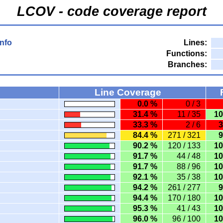
LCOV - code coverage report
nfo
Lines:
Functions:
Branches:
Line Coverage
0.0 %
0 / 3
31.4 %
11 / 35
10
33.3 %
2 / 6
3
84.4 %
271 / 321
9
90.2 %
120 / 133
10
91.7 %
44 / 48
10
91.7 %
88 / 96
10
92.1 %
35 / 38
10
94.2 %
261 / 277
9
94.4 %
170 / 180
10
95.3 %
41 / 43
10
96.0 %
96 / 100
10