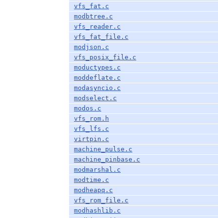
vfs_fat.c
modbtree.c
vfs_reader.c
vfs_fat_file.c
modjson.c
vfs_posix_file.c
moductypes.c
moddeflate.c
modasyncio.c
modselect.c
modos.c
vfs_rom.h
vfs_lfs.c
virtpin.c
machine_pulse.c
machine_pinbase.c
modmarshal.c
modtime.c
modheapq.c
vfs_rom_file.c
modhashlib.c